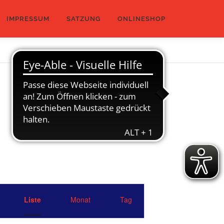
IMPRESSUM
SATZUNG
ONLINESHOP
V
e
Liste
Monat
Tag
r
a