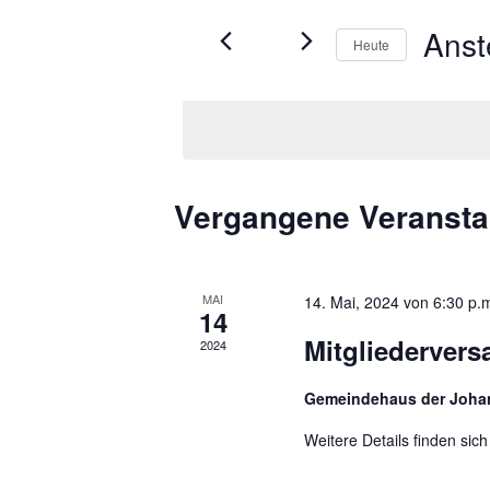
r
Suche
Ans
nach
Heute
a
Veranstaltungen
Datum
n
Schlüsselwort.
wählen.
s
t
Vergangene Veransta
a
l
t
MAI
14. Mai, 2024 von 6:30 p.
14
u
Mitgliederver
2024
n
Gemeindehaus der Joha
g
Weitere Details finden sic
e